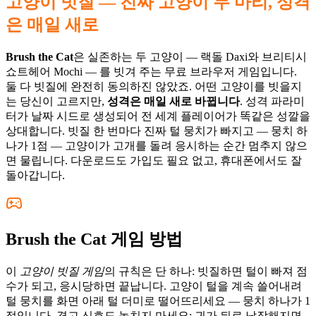
고양이 빗질 — 진짜 고양이 두 마리, 성격
은 매일 새로
Brush the Cat
은 실존하는 두 고양이 — 랙돌 Daxi와 브리티시
쇼트헤어 Mochi — 를 빗겨 주는 무료 브라우저 게임입니다.
둘 다 빗질에 완전히 동의하진 않았죠. 어떤 고양이를 빗을지
는 당신이 고르지만,
성격은 매일 새로 바뀝니다
. 성격 파라미
터가 날짜 시드로 생성되어 전 세계 플레이어가 똑같은 성깔을
상대합니다. 빗질 한 번마다 진짜 털 뭉치가 빠지고 — 뭉치 하
나가 1점 — 고양이가 고개를 돌려 응시하는 순간 멈추지 않으
면 물립니다. 다운로드도 가입도 필요 없고, 휴대폰에서도 잘
돌아갑니다.
Brush the Cat 게임 방법
이
고양이 빗질 게임
의 규칙은 단 하나: 빗질하면 털이 빠져 점
수가 되고, 응시당하면 끝납니다. 고양이 털을 계속 쓸어내려
털 뭉치를 화면 아래 털 더미로 떨어뜨리세요 — 뭉치 하나가 1
점입니다. 경고 신호도 놓치지 마세요: 귀가 뒤로 납작해지면