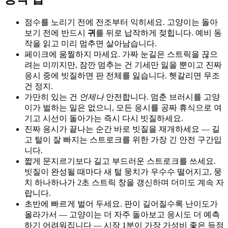
점수를 노리기 전에 전조부터 익히세요. 고양이는 돌아
보기 전에 반드시
귀
를 뒤로 납작하게 젖힙니다. 예비 동
작을 읽고 미리 멈추면 살아남습니다.
페이크에 움찔하지 마세요. 가짜 눈길은 스트릭을 끊으
려는 미끼지만, 잠깐 멈추는 건 기세만 잃을 뿐이고 진짜
응시 중에 빗질하면 판 전체를 잃습니다. 헷갈리면 무조
건 정지.
가만히 있는 건
언제나
안전합니다. 멈춘 브러시를 고양
이가 벌하는 일은 없으니, 모든 응시를 공짜 휴식으로 여
기고 시선이 돌아가는 즉시 다시 빗질하세요.
진짜 응시가 끝나는 순간 바로 빗질을 재개하세요 — 길
고 털이 잘 빠지는 스트로크를 위한 가장 긴 안전 구간입
니다.
짧게 문지르기보다 길고 부드러운 스트로크를 쓰세요.
빗질이 완성될 때마다 새 털 뭉치가 우수수 떨어지고, 뭉
치 하나하나가 2초 스트릭 창을 갱신하며 더미도 계속 자
랍니다.
초반에 빠르게 벌어 두세요. 판이 길어질수록 난이도가
올라가서 — 고양이는 더 자주 돌아보고 응시도 더 예측
하기 어려워집니다 — 시작 1분이 가장 가성비 좋은 득점