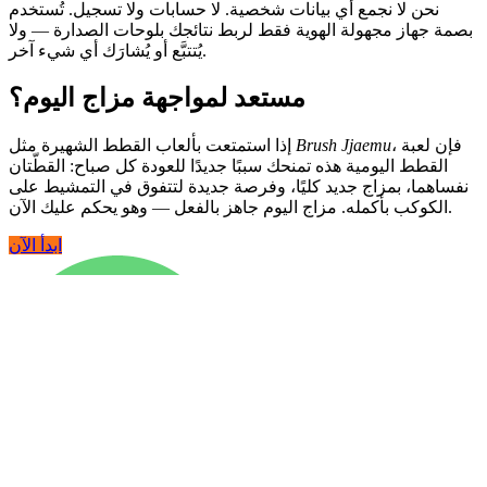
نحن لا نجمع أي بيانات شخصية. لا حسابات ولا تسجيل. تُستخدم
بصمة جهاز مجهولة الهوية فقط لربط نتائجك بلوحات الصدارة — ولا
يُتتبَّع أو يُشارَك أي شيء آخر.
مستعد لمواجهة مزاج اليوم؟
، فإن لعبة
Brush Jjaemu
إذا استمتعت بألعاب القطط الشهيرة مثل
القطط اليومية هذه تمنحك سببًا جديدًا للعودة كل صباح: القطّتان
نفساهما، بمزاج جديد كليًا، وفرصة جديدة لتتفوق في التمشيط على
الكوكب بأكمله. مزاج اليوم جاهز بالفعل — وهو يحكم عليك الآن.
ابدأ الآن
What Games Play