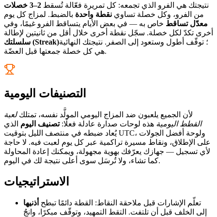
نتيجتك هي الفرو الذي تجمعه: كل تمريرة فعّالة تُسقط
2–3 خصلات
من الفرو، وكل خصلة تساوي
نقطة واحدة
بالضبط. لمزاج كل يوم
معدّل تساقط
خاص به — في بعض الأيام يتساقط الفرو غيمًا، وفي
أخرى تكدّ لكل خصلة. سجّل نقطة أخرى خلال أقل من ثانيتين لإطالة
؛ توقّف أطول وستعود إلى الصفر. نتيجتك النهائية
سلسلتك (Streak)
هي كل خصلة جمعتها قبل العضّة.
التصنيفات اليومية
لأن الجميع يلعبون ضد المزاج اليومي المولَّد نفسه، تمتلك
لعبة
القطط اليومية
هذه لوحات صدارة عادلة فعلًا:
تصنيف اليوم
الذي
يُعاد ضبطه في منتصف الليل بتوقيت UTC، ولوحة أفضل الجولات
على الإطلاق، ونقاط مسيرة تراكمية عبر كل يوم لعبت فيه. لا حاجة
لأي تسجيل — جهازك يعرّفك بهوية مجهولة، ويمكنك إعادة المحاولة
كما تشاء، ولا تُرسَل سوى أعلى نتيجة لك في اليوم.
الاستراتيجيات
تعلّم الإشارات قبل ملاحقة النقاط: القطة دائمًا تبطح
أذنيها
إلى الخلف قبل أن تلتفت. التقط التمهيد، وتوقّف مبكرًا، وانجُ