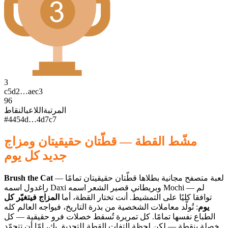
3
c5d2…aec3
96
المرتبة
اللاعب
النقاط
#
4
454d…4d7c
7
مشّط القطة — قطّتان حقيقيتان ومزاج
جديد كل يوم
لعبة متصفح مجانية بطلاها قطّتان حقيقيتان تمامًا —
Brush the Cat
راغدول اسمه Daxi وبريطاني قصير الشعر اسمه Mochi — لم
توافقا كليًا على التمشيط. أنت تختار القطة، أما
المزاج فيتغيّر كل
يوم
: تُولَّد معاملات الشخصية من بذرة التاريخ، فيواجه العالم كله
الطباع نفسها تمامًا. كل تمريرة تُسقط خصلات فرو حقيقية — كل
خصلة بنقطة — لكن لحظة التفات القطة للتحديق بك، إمّا أن تتجمّد