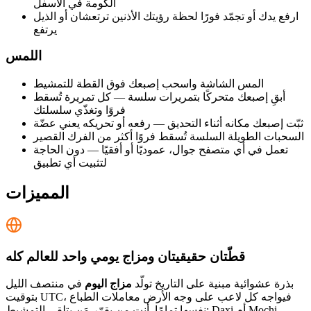
الكومة في الأسفل
ارفع يدك أو تجمّد فورًا لحظة رؤيتك الأذنين ترتعشان أو الذيل
يرتفع
اللمس
المس الشاشة واسحب إصبعك فوق القطة للتمشيط
أبقِ إصبعك متحركًا بتمريرات سلسة — كل تمريرة تُسقط
فروًا وتغذّي سلسلتك
ثبّت إصبعك مكانه أثناء التحديق — رفعه أو تحريكه يعني عضّة
السحبات الطويلة السلسة تُسقط فروًا أكثر من الفرك القصير
تعمل في أي متصفح جوال، عموديًا أو أفقيًا — دون الحاجة
لتثبيت أي تطبيق
المميزات
قطّتان حقيقيتان ومزاج يومي واحد للعالم كله
بذرة عشوائية مبنية على التاريخ تولّد
مزاج اليوم
في منتصف الليل
بتوقيت UTC، فيواجه كل لاعب على وجه الأرض معاملات الطباع
نفسها تمامًا. أنت من يقرّر مَن يتلقى التمشيط: Daxi أم Mochi —