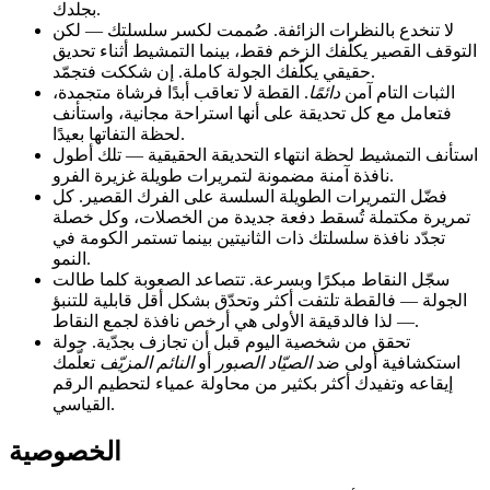
بجلدك.
لا تنخدع بالنظرات الزائفة. صُممت لكسر سلسلتك — لكن
التوقف القصير يكلّفك الزخم فقط، بينما التمشيط أثناء تحديق
حقيقي يكلّفك الجولة كاملة. إن شككت فتجمّد.
الثبات التام آمن
دائمًا
. القطة لا تعاقب أبدًا فرشاة متجمدة،
فتعامل مع كل تحديقة على أنها استراحة مجانية، واستأنف
لحظة التفاتها بعيدًا.
استأنف التمشيط لحظة انتهاء التحديقة الحقيقية — تلك أطول
نافذة آمنة مضمونة لتمريرات طويلة غزيرة الفرو.
فضّل التمريرات الطويلة السلسة على الفرك القصير. كل
تمريرة مكتملة تُسقط دفعة جديدة من الخصلات، وكل خصلة
تجدّد نافذة سلسلتك ذات الثانيتين بينما تستمر الكومة في
النمو.
سجّل النقاط مبكرًا وبسرعة. تتصاعد الصعوبة كلما طالت
الجولة — فالقطة تلتفت أكثر وتحدّق بشكل أقل قابلية للتنبؤ
— لذا فالدقيقة الأولى هي أرخص نافذة لجمع النقاط.
تحقق من شخصية اليوم قبل أن تجازف بجدّية. جولة
استكشافية أولى ضد
الصيّاد الصبور
أو
النائم المزيّف
تعلّمك
إيقاعه وتفيدك أكثر بكثير من محاولة عمياء لتحطيم الرقم
القياسي.
الخصوصية