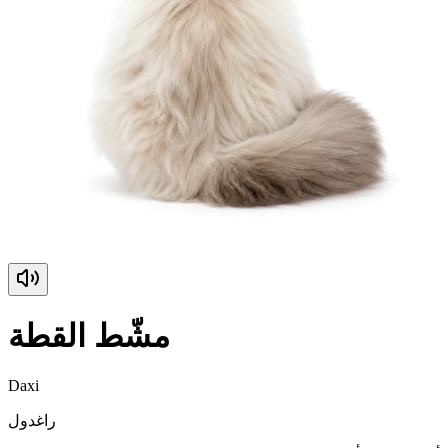
مشّط القطة
Daxi
راغدول