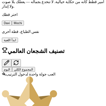
أمير قطط كأنه من حكاية خيالية. لا تنخدع بجماله — يعضّك بلا صوت
ولا إنذار.
اختر قطك
Daxi
Mochi
نفس الطباع، قطة أخرى
ابدأ اللعبة
تصنيف الشجعان العالمي
المجموع الكلي
اليوم
العب جولة واحدة لدخول الترتيب
🪮