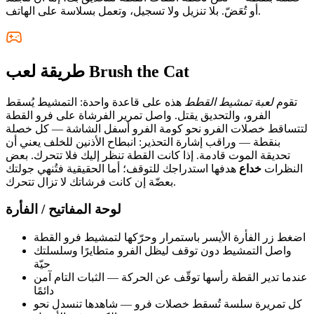
أو تُعَضّ. بلا تنزيل ولا تسجيل، وتعمل بسلاسة على الهاتف.
طريقة لعب Brush the Cat
تقوم
لعبة تمشيط القطط
هذه على قاعدة واحدة: التمشيط يُسقط
الفرو، والتحديق يقتل. واصل تمرير الفرشاة على فرو القطة
لتتساقط خصلات الفرو نحو كومة الفرو أسفل الشاشة — كل خصلة
بنقطة — وراقب إشارة التحذير: انبطاح الأذنين للخلف يعني أن
تحديقة الموت قادمة. إذا كانت القطة تنظر إليك فلا تتحرك. بعض
النظرات
خداع
هدفها استدراجك للتوقف؛ أما الحقيقية فتُنهي جولتك
بعضّة إن كانت فرشاتك لا تزال تتحرك.
لوحة المفاتيح / الفأرة
اضغط زر الفأرة الأيسر باستمرار وحرّكها لتمشيط فرو القطة
واصل التمشيط دون توقف ليظل الفرو متطايرًا وسلسلتك
حيّة
عندما تدير القطة رأسها توقّف عن الحركة — الثبات التام آمن
دائمًا
كل تمريرة سلسة تُسقط خصلات فرو — شاهدها تنسدل نحو