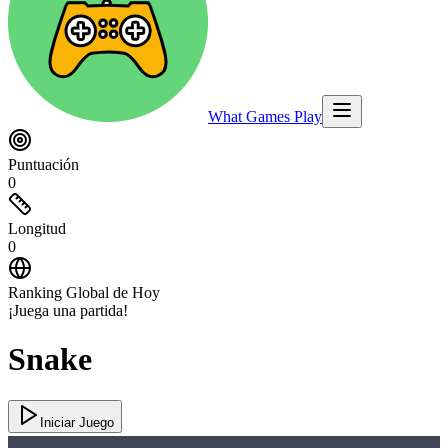
What Games Play
Puntuación
0
Longitud
0
Ranking Global de Hoy
¡Juega una partida!
Snake
Iniciar Juego