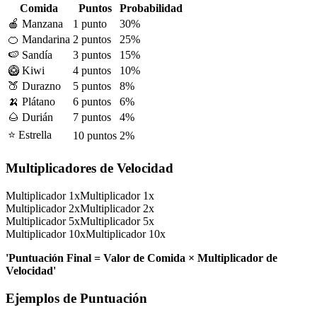
Comida
Puntos
Probabilidad
🍎 Manzana
1 punto
30%
🍊 Mandarina
2 puntos
25%
🍉 Sandía
3 puntos
15%
🥝 Kiwi
4 puntos
10%
🍑 Durazno
5 puntos
8%
🍌 Plátano
6 puntos
6%
🌰 Durián
7 puntos
4%
⭐ Estrella
10 puntos
2%
Multiplicadores de Velocidad
Multiplicador 1x
Multiplicador 1x
Multiplicador 2x
Multiplicador 2x
Multiplicador 5x
Multiplicador 5x
Multiplicador 10x
Multiplicador 10x
'Puntuación Final = Valor de Comida × Multiplicador de
Velocidad'
Ejemplos de Puntuación