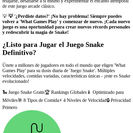
relajarse, desafiarse a sí mismo y experimentar el encanto atemporal
de este juego arcade clásico.
💡
💡 '¿Perdiste datos?' ¡No hay problema! Siempre puedes
volver a 'What Games Play' y comenzar de nuevo. ¡Cada nuevo
juego es una oportunidad para crear nuevos récords personales
y redescubrir la magia de Snake!
¿Listo para Jugar el Juego Snake
Definitivo?
Únete a millones de jugadores en todo el mundo que eligen 'What
Games Play' para su dosis diaria de 'Juego Snake'. Múltiples
velocidades, comidas variadas, características únicas - ¡este es Snake
evolucionado!
🐍 Juego Snake Gratis
🏆 Rankings Globales
📱 Optimizado para
Móviles
🎯 8 Tipos de Comida
⚡ 4 Niveles de Velocidad
🔒 Privacidad
Primero