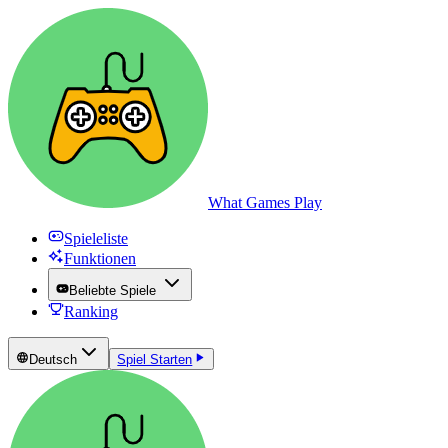
What Games Play
Spieleliste
Funktionen
Beliebte Spiele
Ranking
Deutsch
Spiel Starten