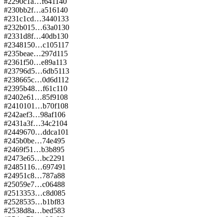
#
229
0c1a…f641
140
#
230
bb2f…a516
140
#
231
c1cd…3440
133
#
232
b015…63a0
130
#
233
1d8f…40db
130
#
234
8150…c105
117
#
235
beae…297d
115
#
236
1f50…e89a
113
#
237
96d5…6db5
113
#
238
665c…0d6d
112
#
239
5b48…f61c
110
#
240
2e61…85f9
108
#
241
0101…b70f
108
#
242
aef3…98af
106
#
243
1a3f…34c2
104
#
244
9670…ddca
101
#
245
b0be…74e4
95
#
246
9f51…b3b8
95
#
247
3e65…bc22
91
#
248
5116…6974
91
#
249
51c8…787a
88
#
250
59e7…c064
88
#
251
3353…c8d0
85
#
252
8535…b1bf
83
#
253
8d8a…bed5
83