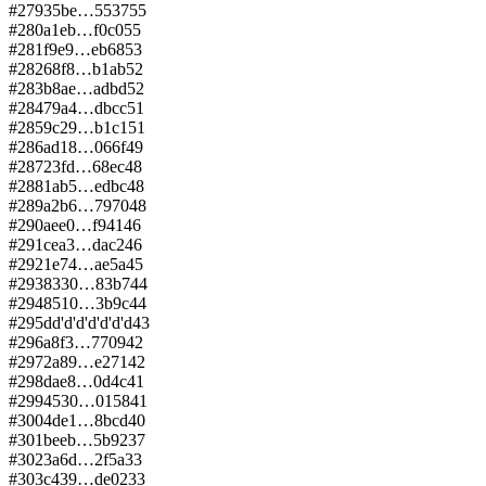
#
279
35be…5537
55
#
280
a1eb…f0c0
55
#
281
f9e9…eb68
53
#
282
68f8…b1ab
52
#
283
b8ae…adbd
52
#
284
79a4…dbcc
51
#
285
9c29…b1c1
51
#
286
ad18…066f
49
#
287
23fd…68ec
48
#
288
1ab5…edbc
48
#
289
a2b6…7970
48
#
290
aee0…f941
46
#
291
cea3…dac2
46
#
292
1e74…ae5a
45
#
293
8330…83b7
44
#
294
8510…3b9c
44
#
295
dd'd'd'd'd'd'd
43
#
296
a8f3…7709
42
#
297
2a89…e271
42
#
298
dae8…0d4c
41
#
299
4530…0158
41
#
300
4de1…8bcd
40
#
301
beeb…5b92
37
#
302
3a6d…2f5a
33
#
303
c439…de02
33