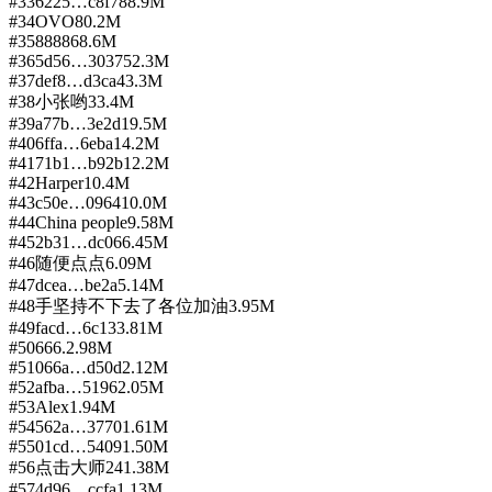
#
33
6225…c8f7
88.9M
#
34
OVO
80.2M
#
35
8888
68.6M
#
36
5d56…3037
52.3M
#
37
def8…d3ca
43.3M
#
38
小张哟
33.4M
#
39
a77b…3e2d
19.5M
#
40
6ffa…6eba
14.2M
#
41
71b1…b92b
12.2M
#
42
Harper
10.4M
#
43
c50e…0964
10.0M
#
44
China people
9.58M
#
45
2b31…dc06
6.45M
#
46
随便点点
6.09M
#
47
dcea…be2a
5.14M
#
48
手坚持不下去了各位加油
3.95M
#
49
facd…6c13
3.81M
#
50
666.
2.98M
#
51
066a…d50d
2.12M
#
52
afba…5196
2.05M
#
53
Alex
1.94M
#
54
562a…3770
1.61M
#
55
01cd…5409
1.50M
#
56
点击大师24
1.38M
#
57
4d96…ccfa
1.13M