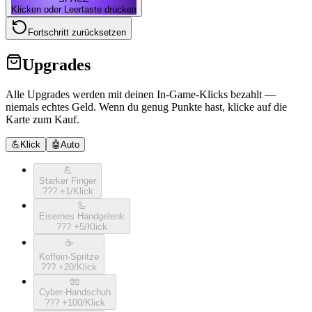
Klicken oder Leertaste drücken
Fortschritt zurücksetzen
Upgrades
Alle Upgrades werden mit deinen In-Game-Klicks bezahlt —
niemals echtes Geld. Wenn du genug Punkte hast, klicke auf die
Karte zum Kauf.
💪
Klick
🤖
Auto
💪
Starker Finger
???
+
1
/Klick
🦾
Eisernes Handgelenk
???
+
5
/Klick
☕️
Koffein-Spritze
???
+
20
/Klick
🧤
Cyber-Handschuh
???
+
100
/Klick