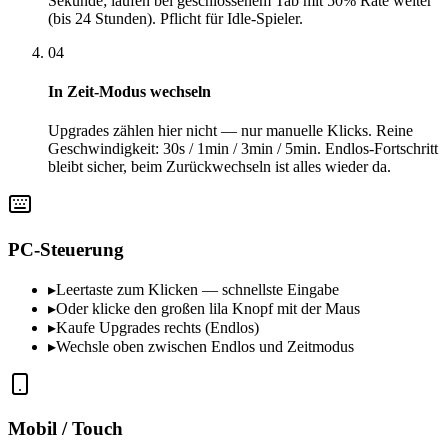
Sekunde; laufen bei geschlossenem Tab mit 50% Rate weiter
(bis 24 Stunden). Pflicht für Idle-Spieler.
04
In Zeit-Modus wechseln
Upgrades zählen hier nicht — nur manuelle Klicks. Reine
Geschwindigkeit: 30s / 1min / 3min / 5min. Endlos-Fortschritt
bleibt sicher, beim Zurückwechseln ist alles wieder da.
PC-Steuerung
▸
Leertaste zum Klicken — schnellste Eingabe
▸
Oder klicke den großen lila Knopf mit der Maus
▸
Kaufe Upgrades rechts (Endlos)
▸
Wechsle oben zwischen Endlos und Zeitmodus
Mobil / Touch