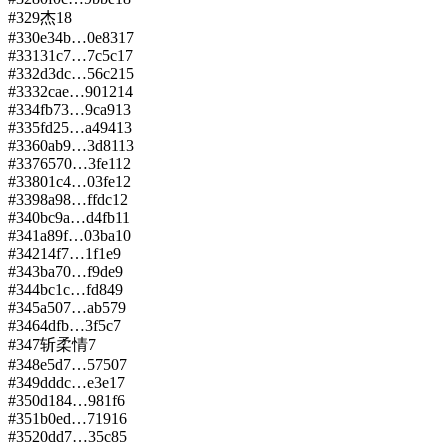
#
329
杰
18
#
330
e34b…0e83
17
#
331
31c7…7c5c
17
#
332
d3dc…56c2
15
#
333
2cae…9012
14
#
334
fb73…9ca9
13
#
335
fd25…a494
13
#
336
0ab9…3d81
13
#
337
6570…3fe1
12
#
338
01c4…03fe
12
#
339
8a98…ffdc
12
#
340
bc9a…d4fb
11
#
341
a89f…03ba
10
#
342
14f7…1f1e
9
#
343
ba70…f9de
9
#
344
bc1c…fd84
9
#
345
a507…ab57
9
#
346
4dfb…3f5c
7
#
347
斩柔情
7
#
348
e5d7…5750
7
#
349
dddc…e3e1
7
#
350
d184…981f
6
#
351
b0ed…7191
6
#
352
0dd7…35c8
5