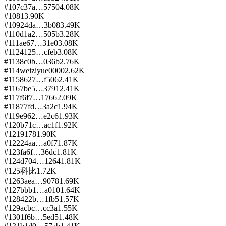
#
107
c37a…5750
4.08K
#
108
1
3.90K
#
109
24da…3b08
3.49K
#
110
d1a2…505b
3.28K
#
111
ae67…31e0
3.08K
#
112
4125…cfeb
3.08K
#
113
8c0b…036b
2.76K
#
114
weiziyue0000
2.62K
#
115
8627…f506
2.41K
#
116
7be5…3791
2.41K
#
117
f6f7…1766
2.09K
#
118
77fd…3a2c
1.94K
#
119
e962…e2c6
1.93K
#
120
b71c…ac1f
1.92K
#
121
9178
1.90K
#
122
24aa…a0f7
1.87K
#
123
fa6f…36dc
1.81K
#
124
d704…1264
1.81K
#
125
科比
1.72K
#
126
3aea…9078
1.69K
#
127
bbb1…a010
1.64K
#
128
422b…1fb5
1.57K
#
129
acbc…cc3a
1.55K
#
130
1f6b…5ed5
1.48K