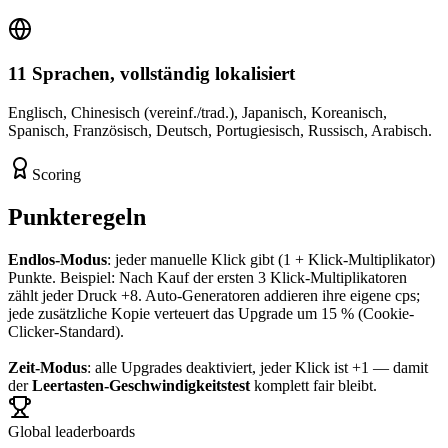
11 Sprachen, vollständig lokalisiert
Englisch, Chinesisch (vereinf./trad.), Japanisch, Koreanisch,
Spanisch, Französisch, Deutsch, Portugiesisch, Russisch, Arabisch.
Scoring
Punkteregeln
Endlos-Modus
: jeder manuelle Klick gibt (1 + Klick-Multiplikator)
Punkte. Beispiel: Nach Kauf der ersten 3 Klick-Multiplikatoren
zählt jeder Druck +8. Auto-Generatoren addieren ihre eigene cps;
jede zusätzliche Kopie verteuert das Upgrade um 15 % (Cookie-
Clicker-Standard).
Zeit-Modus
: alle Upgrades deaktiviert, jeder Klick ist +1 — damit
der
Leertasten-Geschwindigkeitstest
komplett fair bleibt.
Global leaderboards