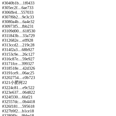
#
304
0b1b…1f04
33
#
305
ec2f…6ae7
33
#
306
ffe4…5570
33
#
307
f6b2…9e3c
33
#
308
0a4b…6a4e
32
#
309
73f5…fbb2
31
#
310
9d00…6185
30
#
311
843b…33a7
29
#
312
682e…eff9
28
#
313
ccd2…219c
28
#
314
f2a3…68b9
27
#
315
3c9e…26c1
27
#
316
c87e…59e9
27
#
317
1fce…3993
27
#
318
518e…42d3
26
#
319
1ce9…06ac
25
#
320
2754…c0b7
23
#
321
小肥何
22
#
322
4c81…e9c5
22
#
323
e637…0648
22
#
324
f330…6faf
21
#
325
57dc…0b44
18
#
326
f181…5956
18
#
327
b9f2…b1ce
18
#
328
0f0c…9bbe
18