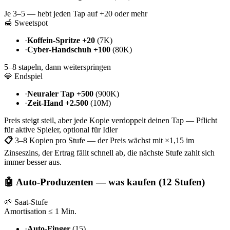
Je 3–5 — hebt jeden Tap auf +20 oder mehr
🍯 Sweetspot
·
Koffein-Spritze +20
(7K)
·
Cyber-Handschuh +100
(80K)
5–8 stapeln, dann weiterspringen
💎 Endspiel
·
Neuraler Tap +500
(900K)
·
Zeit-Hand +2.500
(10M)
Preis steigt steil, aber jede Kopie verdoppelt deinen Tap — Pflicht
für aktive Spieler, optional für Idler
📋
3–8 Kopien pro Stufe — der Preis wächst mit ×1,15 im
Zinseszins, der Ertrag fällt schnell ab, die nächste Stufe zahlt sich
immer besser aus.
🤖 Auto-Produzenten — was kaufen (12 Stufen)
🌱 Saat-Stufe
Amortisation ≤ 1 Min.
·
Auto-Finger
(15)