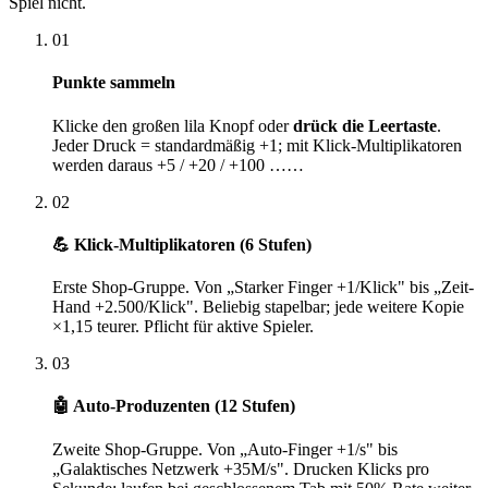
Spiel nicht.
01
Punkte sammeln
Klicke den großen lila Knopf oder
drück die Leertaste
.
Jeder Druck = standardmäßig +1; mit Klick-Multiplikatoren
werden daraus +5 / +20 / +100 ……
02
💪 Klick-Multiplikatoren (6 Stufen)
Erste Shop-Gruppe. Von „Starker Finger +1/Klick" bis „Zeit-
Hand +2.500/Klick". Beliebig stapelbar; jede weitere Kopie
×1,15 teurer. Pflicht für aktive Spieler.
03
🤖 Auto-Produzenten (12 Stufen)
Zweite Shop-Gruppe. Von „Auto-Finger +1/s" bis
„Galaktisches Netzwerk +35M/s". Drucken Klicks pro