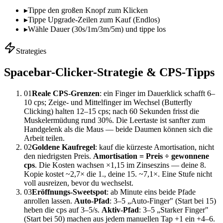
▸
Tippe den großen Knopf zum Klicken
▸
Tippe Upgrade-Zeilen zum Kauf (Endlos)
▸
Wähle Dauer (30s/1m/3m/5m) und tippe los
Strategies
Spacebar-Clicker-Strategie & CPS-Tipps
01
Reale CPS-Grenzen
: ein Finger im Dauerklick schafft 6–
10 cps; Zeige- und Mittelfinger im Wechsel (Butterfly
Clicking) halten 12–15 cps; nach 60 Sekunden frisst die
Muskelermüdung rund 30%. Die Leertaste ist sanfter zum
Handgelenk als die Maus — beide Daumen können sich die
Arbeit teilen.
02
Goldene Kaufregel
: kauf die kürzeste Amortisation, nicht
den niedrigsten Preis.
Amortisation = Preis ÷ gewonnene
cps
. Die Kosten wachsen ×1,15 im Zinseszins — deine 8.
Kopie kostet ~2,7× die 1., deine 15. ~7,1×. Eine Stufe nicht
voll ausreizen, bevor du wechselst.
03
Eröffnungs-Sweetspot
: ab Minute eins beide Pfade
anrollen lassen.
Auto-Pfad
: 3–5 „Auto-Finger" (Start bei 15)
heben die cps auf 3–5/s.
Aktiv-Pfad
: 3–5 „Starker Finger"
(Start bei 50) machen aus jedem manuellen Tap +1 ein +4–6.