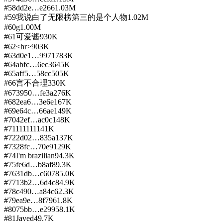
#
58
dd2e…e266
1.03M
#
59
我说白了无限榜第三的是个人物
1.02M
#
60
g
1.00M
#
61
可爱酱
930K
#
62
<hr>
903K
#
63
d0e1…9971
783K
#
64
abfc…6ec3
645K
#
65
aff5…58cc
505K
#
66
言不合理
330K
#
67
3950…fe3a
276K
#
68
2ea6…3e6e
167K
#
69
e64c…66ae
149K
#
70
42ef…ac0c
148K
#
71
111111
141K
#
72
2d02…835a
137K
#
73
28fc…70e9
129K
#
74
I'm brazilian
94.3K
#
75
fe6d…b8af
89.3K
#
76
31db…c607
85.0K
#
77
13b2…6d4c
84.9K
#
78
c490…a84c
62.3K
#
79
ea9e…8f79
61.8K
#
80
75bb…e299
58.1K
#
81
Javed
49.7K