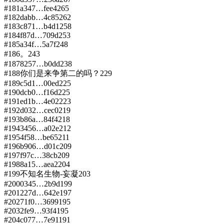
#
181
a347…fee4
265
#
182
dabb…4c85
262
#
183
c871…b4d1
258
#
184
f87d…709d
253
#
185
a34f…5a7f
248
#
186
。
243
#
187
8257…b0dd
238
#
188
你们是来争第二的吗？
229
#
189
c5d1…00ed
225
#
190
dcb0…f16d
225
#
191
ed1b…4e02
223
#
192
d032…cec0
219
#
193
b86a…84f4
218
#
194
3456…a02e
212
#
195
4f58…be65
211
#
196
b906…d01c
209
#
197
f97c…38cb
209
#
198
8a15…aea2
204
#
199
不知名生物-妄凝
203
#
200
0345…2b9d
199
#
201
227d…642e
197
#
202
71f0…3699
195
#
203
2fe9…93f4
195
#
204
c077…7e91
191