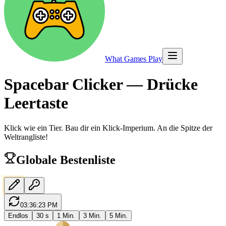
What Games Play
Spacebar Clicker — Drücke
Leertaste
Klick wie ein Tier. Bau dir ein Klick-Imperium. An die Spitze der
Weltrangliste!
Globale Bestenliste
03:36:23 PM
Endlos
30 s
1 Min.
3 Min.
5 Min.