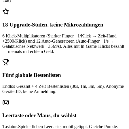
24h).
18 Upgrade-Stufen, keine Mikrozahlungen
6 Klick-Multiplikatoren (Starker Finger +1/Klick → Zeit-Hand
+2500/Klick) und 12 Auto-Generatoren (Auto-Finger +1/s →
Galaktisches Netzwerk +35M/s). Alles mit In-Game-Klicks bezahlt
— niemals mit echtem Geld.
Fünf globale Bestenlisten
Endlos-Gesamt + 4 Zeit-Bestenlisten (30s, 1m, 3m, 5m). Anonyme
Geräte-ID, keine Anmeldung.
Leertaste oder Maus, du wählst
Tastatur-Spieler lieben Leertaste; mobil getippt. Gleiche Punkte.