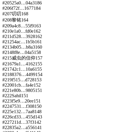
#
205
25a0…04a3
186
#
206
f72f…1677
184
#
207
叨叨
168
#
208
黎铭
164
#
209
a4c8…55f9
163
#
210
e1a0…fd0e
162
#
211
d528…3928
162
#
212
54ac…1b5b
161
#
213
4b05…b8a3
160
#
214
8f8e…04a5
158
#
215
威虫的信仰
157
#
216
79a1…4162
155
#
217
42c1…10a6
155
#
218
8376…4499
154
#
219
f515…d728
153
#
220
01cb…fa4e
152
#
221
e80b…9805
151
#
222
Sahil
151
#
223
f5e9…20ee
151
#
224
7531…f308
150
#
225
e132…7aa8
148
#
226
cd33…455d
143
#
227
211d…37f3
142
#
228
35a2…a556
141