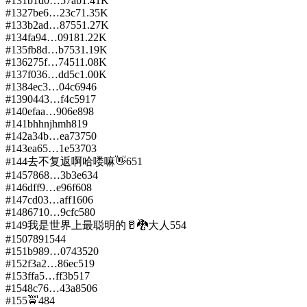
#
131
b1d0…57ab
1.41K
#
132
7be6…23c7
1.35K
#
133
b2ad…8755
1.27K
#
134
fa94…0918
1.22K
#
135
fb8d…b753
1.19K
#
136
275f…7451
1.08K
#
137
f036…dd5c
1.00K
#
138
4ec3…04c6
946
#
139
0443…f4c5
917
#
140
efaa…906e
898
#
141
bhhnjhmh
819
#
142
a34b…ea73
750
#
143
ea65…1e53
703
#
144
去不复返啊哈喽嘛👋
651
#
145
7868…3b3e
634
#
146
dff9…e96f
608
#
147
cd03…aff1
606
#
148
6710…9cfc
580
#
149
我是世界上最聪明的🥛🐉大人
554
#
150
7891
544
#
151
b989…0743
520
#
152
f3a2…86ec
519
#
153
ffa5…ff3b
517
#
154
8c76…43a8
506
#
155
🚖
484