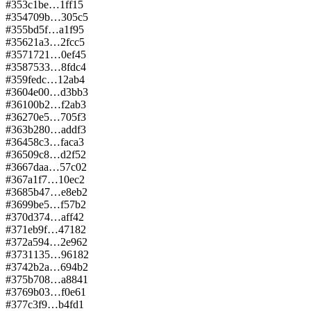
#
353
c1be…1ff1
5
#
354
709b…305c
5
#
355
bd5f…a1f9
5
#
356
21a3…2fcc
5
#
357
1721…0ef4
5
#
358
7533…8fdc
4
#
359
fedc…12ab
4
#
360
4e00…d3bb
3
#
361
00b2…f2ab
3
#
362
70e5…705f
3
#
363
b280…addf
3
#
364
58c3…faca
3
#
365
09c8…d2f5
2
#
366
7daa…57c0
2
#
367
a1f7…10ec
2
#
368
5b47…e8eb
2
#
369
9be5…f57b
2
#
370
d374…aff4
2
#
371
eb9f…4718
2
#
372
a594…2e96
2
#
373
1135…9618
2
#
374
2b2a…694b
2
#
375
b708…a884
1
#
376
9b03…f0e6
1
#
377
c3f9…b4fd
1