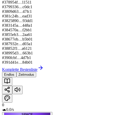
#
378
954f…1151
1
#
379
9336…c0dc
1
#
380
9d63…47fc
1
#
381
c24b…ead3
1
#
382
5890…93dd
1
#
383
145a…448a
1
#
384
570a…f2bb
1
#
385
5eb3…2aa6
1
#
386
77eb…b5b0
1
#
387
932e…d03a
1
#
388
52f1…a612
1
#
389
95d3…663b
1
#
390
fcbf…4d7b
1
#
391
d41e…84b0
1
Komplette Bestenliste
Endlos
Zeitmodus
0
🐢
0.0
/s
SPACE