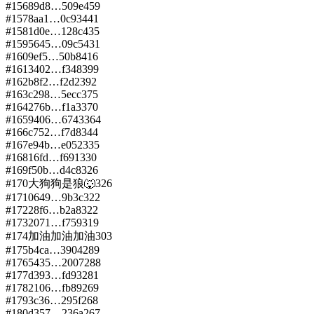
#
156
89d8…509e
459
#
157
8aa1…0c93
441
#
158
1d0e…128c
435
#
159
5645…09c5
431
#
160
9ef5…50b8
416
#
161
3402…f348
399
#
162
b8f2…f2d2
392
#
163
c298…5ecc
375
#
164
276b…f1a3
370
#
165
9406…6743
364
#
166
c752…f7d8
344
#
167
e94b…e052
335
#
168
16fd…f691
330
#
169
f50b…d4c8
326
#
170
大狗狗是狼🐺
326
#
171
0649…9b3c
322
#
172
28f6…b2a8
322
#
173
2071…f759
319
#
174
加油加油加油
303
#
175
b4ca…3904
289
#
176
5435…2007
288
#
177
d393…fd93
281
#
178
2106…fb89
269
#
179
3c36…295f
268
#
180
d357…236a
267