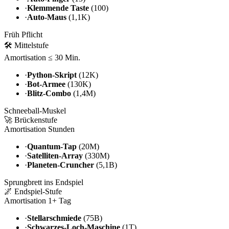
·
Klemmende Taste
(100)
·
Auto-Maus
(1,1K)
Früh Pflicht
🛠️ Mittelstufe
Amortisation ≤ 30 Min.
·
Python-Skript
(12K)
·
Bot-Armee
(130K)
·
Blitz-Combo
(1,4M)
Schneeball-Muskel
🚀 Brückenstufe
Amortisation Stunden
·
Quantum-Tap
(20M)
·
Satelliten-Array
(330M)
·
Planeten-Cruncher
(5,1B)
Sprungbrett ins Endspiel
🌌 Endspiel-Stufe
Amortisation 1+ Tag
·
Stellarschmiede
(75B)
·
Schwarzes-Loch-Maschine
(1T)