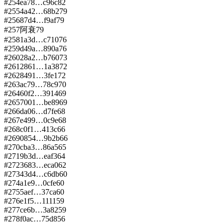
#
254
ea78…c96c
82
#
255
4a42…68b2
79
#
256
87d4…f9af
79
#
257
阿衰
79
#
258
1a3d…c710
76
#
259
d49a…890a
76
#
260
28a2…b760
73
#
261
2861…1a38
72
#
262
8491…3fe1
72
#
263
ac79…78c9
70
#
264
60f2…3914
69
#
265
7001…be89
69
#
266
da06…d7fe
68
#
267
e499…0c9e
68
#
268
c0f1…413c
66
#
269
0854…9b2b
66
#
270
cba3…86a5
65
#
271
9b3d…eaf3
64
#
272
3683…eca0
62
#
273
43d4…c6db
60
#
274
a1e9…0cfe
60
#
275
5aef…37ca
60
#
276
e1f5…1111
59
#
277
ce6b…3a82
59
#
278
f0ac…75d8
56