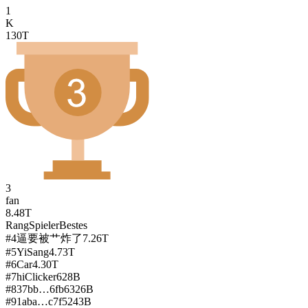
1
K
130T
3
fan
8.48T
Rang
Spieler
Bestes
#
4
逼要被艹炸了
7.26T
#
5
YiSang
4.73T
#
6
Car
4.30T
#
7
hiClicker
628B
#
8
37bb…6fb6
326B
#
9
1aba…c7f5
243B