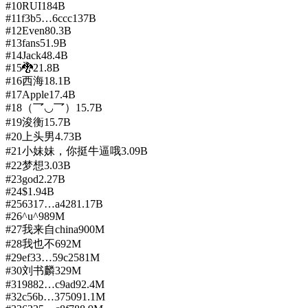
#
10
RUI
184B
#
11
f3b5…6ccc
137B
#
12
Even
80.3B
#
13
fans
51.9B
#
14
Jack
48.4B
#
15
🐉
21.8B
#
16
西海
18.1B
#
17
Apple
17.4B
#
18
（乛◡乛）
15.7B
#
19
浚衡
15.7B
#
20
上头男
4.73B
#
21
小妹妹，你挺牛逼哦
3.09B
#
22
梦想
3.03B
#
23
god
2.27B
#
24
$
1.94B
#
25
6317…a428
1.17B
#
26
^u^
989M
#
27
我来自china
900M
#
28
我也不
692M
#
29
ef33…59c2
581M
#
30
刘书麟
329M
#
31
9882…c9ad
92.4M
#
32
c56b…3750
91.1M