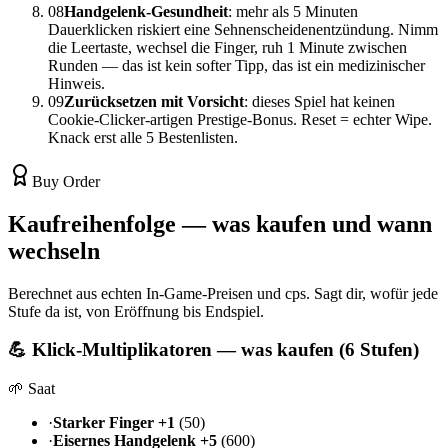
08
Handgelenk-Gesundheit
: mehr als 5 Minuten
Dauerklicken riskiert eine Sehnenscheidenentzündung. Nimm
die Leertaste, wechsel die Finger, ruh 1 Minute zwischen
Runden — das ist kein softer Tipp, das ist ein medizinischer
Hinweis.
09
Zurücksetzen mit Vorsicht
: dieses Spiel hat keinen
Cookie-Clicker-artigen Prestige-Bonus. Reset = echter Wipe.
Knack erst alle 5 Bestenlisten.
Buy Order
Kaufreihenfolge — was kaufen und wann
wechseln
Berechnet aus echten In-Game-Preisen und cps. Sagt dir, wofür jede
Stufe da ist, von Eröffnung bis Endspiel.
💪 Klick-Multiplikatoren — was kaufen (6 Stufen)
🌱 Saat
·
Starker Finger +1
(50)
·
Eisernes Handgelenk +5
(600)