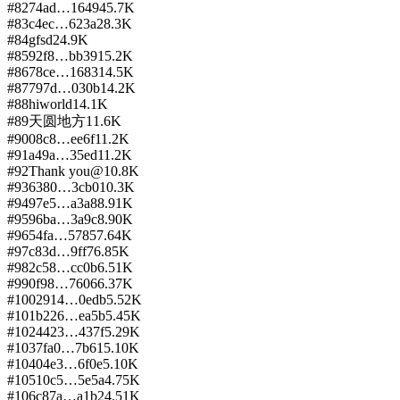
#
82
74ad…1649
45.7K
#
83
c4ec…623a
28.3K
#
84
gfsd
24.9K
#
85
92f8…bb39
15.2K
#
86
78ce…1683
14.5K
#
87
797d…030b
14.2K
#
88
hiworld
14.1K
#
89
天圆地方
11.6K
#
90
08c8…ee6f
11.2K
#
91
a49a…35ed
11.2K
#
92
Thank you@
10.8K
#
93
6380…3cb0
10.3K
#
94
97e5…a3a8
8.91K
#
95
96ba…3a9c
8.90K
#
96
54fa…5785
7.64K
#
97
c83d…9ff7
6.85K
#
98
2c58…cc0b
6.51K
#
99
0f98…7606
6.37K
#
100
2914…0edb
5.52K
#
101
b226…ea5b
5.45K
#
102
4423…437f
5.29K
#
103
7fa0…7b61
5.10K
#
104
04e3…6f0e
5.10K
#
105
10c5…5e5a
4.75K
#
106
c87a…a1b2
4.51K