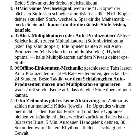
Beide Schwungräder drehen gleichzeitig an.
04
Mid-Game-Wechselsignal
: wenn die "1. Kopie" der
nächsten Stufe sich schneller amortisiert als die "N+1. Kopie"
deiner aktuellen Stufe, wechseln. Spar dir die Mathematik —
merk dir einfach:
kannst du dir die nächste Stufe leisten,
kauf sie
.
05
Klick-Multiplikatoren oder Auto-Produzenten?
Aktive
Spieler kaufen zuerst Multiplikatoren (Sofortbefriedigung,
jeder Tap zählt doppelt). Idle-Spieler kaufen zuerst Auto-
Produzenten (ein Nickerchen und du bist reich). Hybrid ist
optimal — halte Multiplikatoren auf dem Niveau deiner cps-
Stufe.
06
Offline-Einkommen-Mechanik
: geschlossene Tabs lassen
Auto-Produzenten mit 50% Rate weiterlaufen, gedeckelt bei
24 Stunden. Beste Taktik:
vor dem Schlafengehen Auto-
Produzenten maxen und Multiplikatoren ignorieren
— du
wachst mit so viel Beute auf, dass du eine Stufe überspringen
kannst.
07
Im Zeitmodus gibt es keine Abkürzung
: Im Zeitmodus
zählen nur manuelle Klicks (jeweils +1); Upgrades wirken
hier nicht — dein Endlos-Fortschritt und deine Upgrades
bleiben vollständig erhalten, wechsel zurück und alles ist da.
30s testet Burst, 5 Min. Ausdauer. Handgelenk dehnen, 30
Sekunden warmklicken, Rhythmus finden — schlägt rohe
Gewalt.