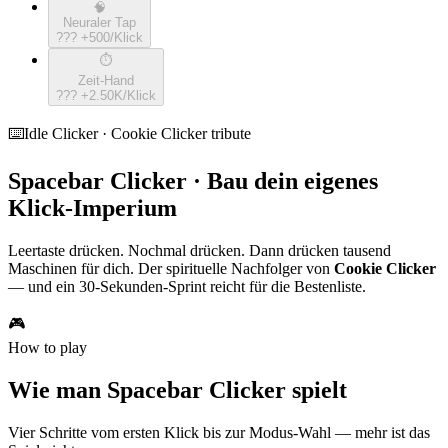
🧠
Neuraler Tap
???
+
500
/Klick
⏱️
Zeit-Hand
???
+
2.50K
/Klick
⌨️
Idle Clicker · Cookie Clicker tribute
Spacebar Clicker · Bau dein eigenes
Klick-Imperium
Leertaste drücken. Nochmal drücken. Dann drücken tausend
Maschinen für dich. Der spirituelle Nachfolger von
Cookie Clicker
— und ein 30-Sekunden-Sprint reicht für die Bestenliste.
🎮
How to play
Wie man Spacebar Clicker spielt
Vier Schritte vom ersten Klick bis zur Modus-Wahl — mehr ist das