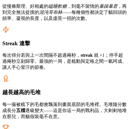
從慢條斯理、好相處的
瞌睡軟糖
，到毫不留情的
暴躁暴君
，再
到完全無法捉摸的
混沌哥布林
——每種個性都決定了貓回頭的
頻率、凝視的長度，以及虛晃一招的次數。
Streak 連擊
每次得分若與上一次間隔不超過兩秒，
streak
就 +1；停手超
過兩秒立刻歸零。最強的一局，是梳動與定格之間一氣呵成、
讓人手心冒汗的節奏。
越長越高的毛堆
每一撮被梳下的毛都會飄落到畫面底部的毛堆裡。毛堆隨分數
成長分
五檔
逐級變大——這是你這一局的戰利品，大剌剌地堆
在那兒，而貓假裝毫不在意。