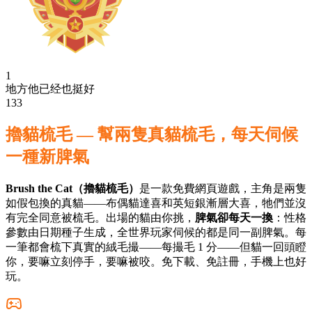
1
地方他已经也挺好
133
擼貓梳毛 — 幫兩隻真貓梳毛，每天伺候
一種新脾氣
Brush the Cat（擼貓梳毛）
是一款免費網頁遊戲，主角是兩隻
如假包換的真貓——布偶貓達喜和英短銀漸層大喜，牠們並沒
有完全同意被梳毛。出場的貓由你挑，
脾氣卻每天一換
：性格
參數由日期種子生成，全世界玩家伺候的都是同一副脾氣。每
一筆都會梳下真實的絨毛撮——每撮毛 1 分——但貓一回頭瞪
你，要嘛立刻停手，要嘛被咬。免下載、免註冊，手機上也好
玩。