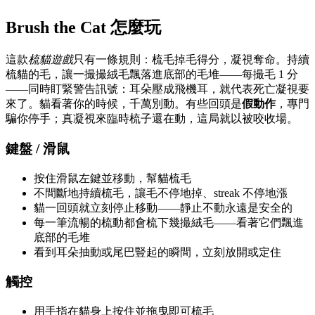
Brush the Cat 怎麼玩
這款
梳貓遊戲
只有一條規則：梳毛掉毛得分，凝視奪命。持續
梳貓的毛，讓一撮撮絨毛飄落進底部的毛堆——每撮毛 1 分
——同時盯緊警告訊號：耳朵壓成飛機耳，就代表死亡凝視要
來了。貓看著你的時候，千萬別動。有些回頭是
假動作
，專門
騙你停手；真凝視來臨時梳子還在動，這局就以被咬收場。
鍵盤 / 滑鼠
按住滑鼠左鍵並移動，幫貓梳毛
不間斷地持續梳毛，讓毛不停地掉、streak 不停地漲
貓一回頭就立刻停止移動——靜止不動永遠是安全的
每一筆流暢的梳動都會梳下幾撮絨毛——看著它們飄進
底部的毛堆
看到耳朵抽動或尾巴豎起的瞬間，立刻放開或定住
觸控
用手指在貓身上按住並拖曳即可梳毛