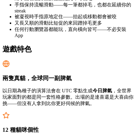
手指保持流暢滑動——每一筆都掉毛，也都在延續你的
streak
被凝視時手指原地定住——抬起或移動都會被咬
又長又順的滑動比短促的來回蹭掉毛更多
任何行動瀏覽器都能玩，直向橫向皆可——不必安裝
App
遊戲特色
兩隻真貓，全球同一副脾氣
以日期為種子的演算法會在 UTC 零點生成
今日脾氣
，全世界
玩家面對的都是同一套性格參數。出場的是達喜還是大喜由你
挑——但沒有人拿到比你更好伺候的脾氣。
12 種貓咪個性