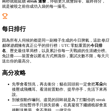
兩秒就能延續
streak 連擊
，停頓更久就會歸零。最終得分，
就是被咬之前你成功入袋的每一撮毛。
每日排行
因為所有人伺候的都是同一副種子生成的今日脾氣，這款
每日
貓咪遊戲
擁有真正公平的排行榜：UTC 零點重置的
今日排
名
、歷史最佳單局榜，以及累計你每一天戰績的生涯總分榜。
免註冊——裝置會以匿名方式辨識你，重試次數不限，每天只
送出你的最高分。
高分攻略
先學會看預兆，再去衝分：貓在回頭前一定會把
耳朵
向
後壓成飛機耳。看清前置動作、提早停手，先活下來再
說。
別被假動作嚇到。虛晃的回眸就是為了打斷你的 streak
——但短暫停手只損失節奏，在真凝視下繼續梳卻會直
接斷送整局。拿不準時，一律定住。