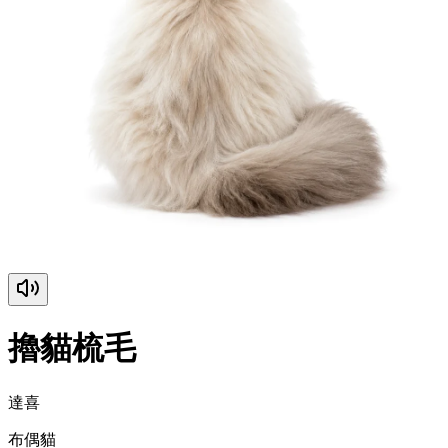
擼貓梳毛
達喜
布偶貓