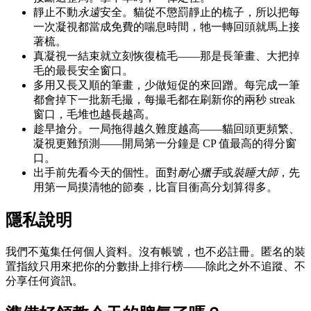
靜止不動
永遠
安全。貓從不懲罰靜止的梳子，所以把每
一次凝視都當成免費的喘息時間，牠一轉回頭就馬上接
著梳。
真凝視一結束就立刻恢復梳毛——那是長筆畫、大把掉
毛的最長安全窗口。
多用又長又順的筆畫，少做短促的來回蹭。每完成一筆
都會掉下一批新毛撮，每撮毛都在刷新你的兩秒 streak
窗口，毛堆也越長越高。
趁早搶分。一局拖得越久難度越高——貓回頭更頻繁、
凝視更難預測——開局第一分鐘是 CP 值最高的得分窗
口。
出手前先看今天的個性。面對
耐心獵手
或
裝睡大師
，先
用第一局摸清牠的節奏，比盲目衝高分划算得多。
隱私說明
我們不蒐集任何個人資料。沒有帳號，也不必註冊。匿名的裝
置指紋只用來把你的分數掛上排行榜——除此之外不追蹤、不
分享任何資訊。