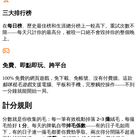
三大排行榜
在
每日榜
、歷史最佳榜和生涯總分榜上一較高下。重試次數不
限——每天只計你的最高分，被咬一口絕不會毀掉你的整個晚
上。
免費、即點即玩、跨平台
100% 免費的網頁遊戲，免下載、免帳號、沒有付費牆。這款
貓咪梳毛遊戲
支援電腦、平板和手機，完整觸控操作——不到
一分鐘就能開始一局。
計分規則
分數就是你收集的毛：每一筆有效梳動掉落
2~3 撮
絨毛，每撮
毛恰好
1 分
。每天的脾氣自帶
掉毛係數
——有的日子毛如雨
下，有的日子連一撮毛都要你費勁爭取。兩次得分間隔不超過