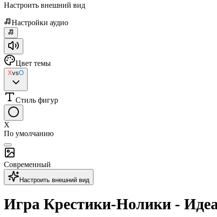
Настроить внешний вид
Настройки аудио
Цвет темы
X
vs
O
Стиль фигур
X
По умолчанию
Современный
Настроить внешний вид
Игра Крестики-Нолики - Иде