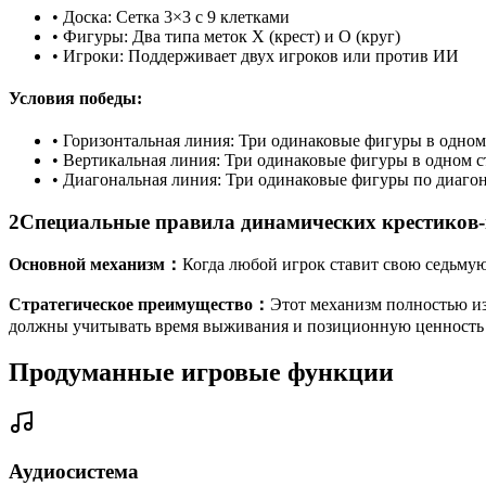
•
Доска: Сетка 3×3 с 9 клетками
•
Фигуры: Два типа меток X (крест) и O (круг)
•
Игроки: Поддерживает двух игроков или против ИИ
Условия победы:
•
Горизонтальная линия: Три одинаковые фигуры в одном
•
Вертикальная линия: Три одинаковые фигуры в одном с
•
Диагональная линия: Три одинаковые фигуры по диаго
2
Специальные правила динамических крестиков
Основной механизм
：
Когда любой игрок ставит свою седьмую
Стратегическое преимущество
：
Этот механизм полностью из
должны учитывать время выживания и позиционную ценность
Продуманные игровые функции
Аудиосистема