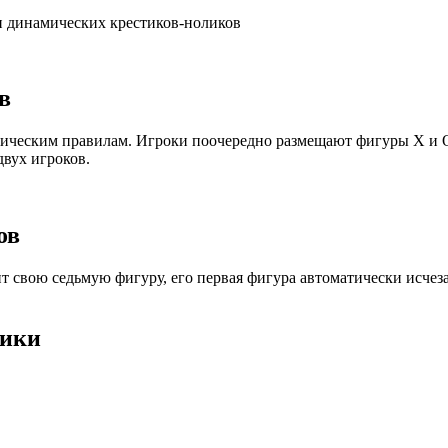
и динамических крестиков-ноликов
в
сическим правилам. Игроки поочередно размещают фигуры X и O,
вух игроков.
ов
 свою седьмую фигуру, его первая фигура автоматически исчезае
лики