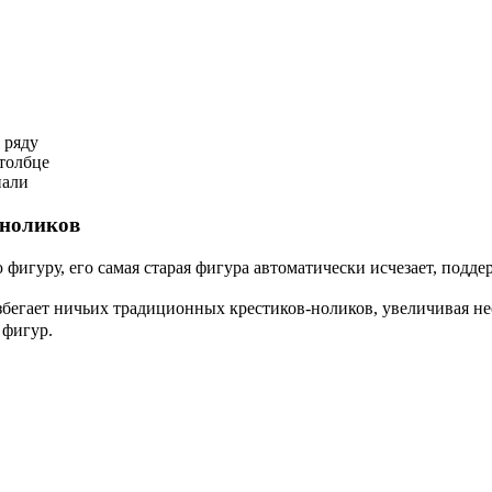
 ряду
толбце
нали
-ноликов
 фигуру, его самая старая фигура автоматически исчезает, подд
бегает ничьих традиционных крестиков-ноликов, увеличивая не
 фигур.