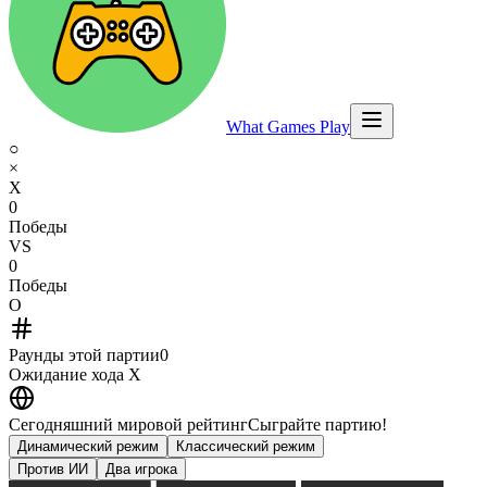
What Games Play
○
×
X
0
Победы
VS
0
Победы
O
Раунды этой партии
0
Ожидание хода
X
Сегодняшний мировой рейтинг
Сыграйте партию!
Динамический режим
Классический режим
Против ИИ
Два игрока