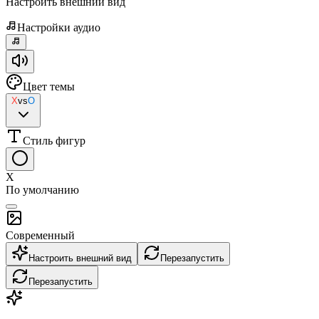
Настроить внешний вид
Настройки аудио
Цвет темы
X
vs
O
Стиль фигур
X
По умолчанию
Современный
Настроить внешний вид
Перезапустить
Перезапустить