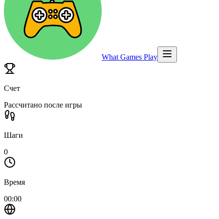
What Games Play
Счет
Рассчитано после игры
Шаги
0
Время
00:00