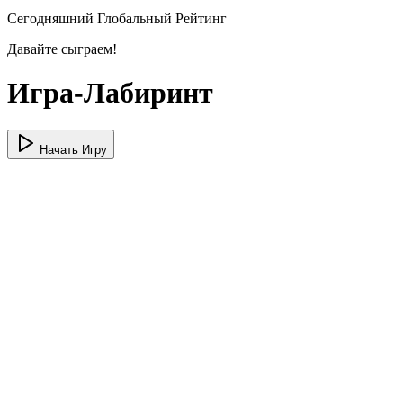
Сегодняшний Глобальный Рейтинг
Давайте сыграем!
Игра-Лабиринт
Начать Игру