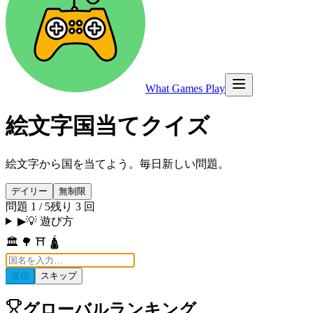
What Games Play
絵文字国当てクイズ
絵文字から国を当てよう。毎日新しい問題。
デイリー
無制限
問題 1 / 5
残り 3 回
▶
💡 遊び方
🏛️ 🌳 ⛩️ 🛕
送信
スキップ
グローバルランキング