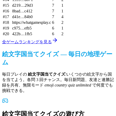
#
15
d219…29d3
7
1
#
16
8bad…c412
7
1
#
17
d41e…84b0
7
4
#
18
https://whatgamesplay.c
6
2
#
19
c975…efb5
6
1
#
20
422b…1fb5
6
2
全ゲームランキングを見る
絵文字国当てクイズ — 毎日の地理ゲー
ム
毎日プレイの
絵文字国当てクイズ
:いくつかの絵文字から国
を当てよう。各問 3 回チャンス。毎日新問題、友達と連勝記
録を共有、無限モード
emoji country quiz unlimited
で何度でも
挑戦できる。
絵文字国当てクイズの遊び方