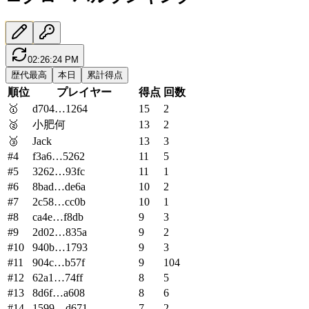
02:26:24 PM
歴代最高
本日
累計得点
順位
プレイヤー
得点
回数
🥇
d704…1264
15
2
🥈
小肥何
13
2
🥉
Jack
13
3
#
4
f3a6…5262
11
5
#
5
3262…93fc
11
1
#
6
8bad…de6a
10
2
#
7
2c58…cc0b
10
1
#
8
ca4e…f8db
9
3
#
9
2d02…835a
9
2
#
10
940b…1793
9
3
#
11
904c…b57f
9
104
#
12
62a1…74ff
8
5
#
13
8d6f…a608
8
6
#
14
1599…d671
7
2