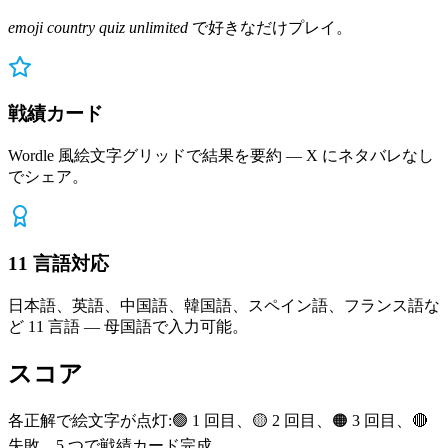
emoji country quiz unlimited
で好きなだけプレイ。
戦績カード
Wordle 風絵文字グリッドで結果を要約 — X にネタバレなし
でシェア。
11 言語対応
日本語、英語、中国語、韓国語、スペイン語、フランス語な
ど 11 言語 — 母国語で入力可能。
スコア
各正解で絵文字が点灯:🟢 1 回目、🟡 2 回目、🟠 3 回目、🔴
失敗。5 つで戦績カード完成。