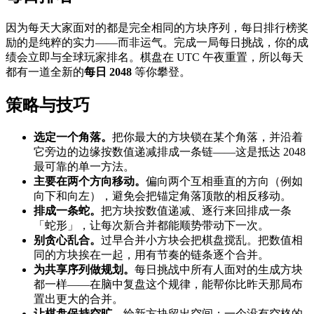
因为每天大家面对的都是完全相同的方块序列，每日排行榜奖
励的是纯粹的实力——而非运气。完成一局每日挑战，你的成
绩会立即与全球玩家排名。棋盘在 UTC 午夜重置，所以每天
都有一道全新的
每日 2048
等你攀登。
策略与技巧
选定一个角落。
把你最大的方块锁在某个角落，并沿着
它旁边的边缘按数值递减排成一条链——这是抵达 2048
最可靠的单一方法。
主要在两个方向移动。
偏向两个互相垂直的方向（例如
向下和向左），避免会把锚定角落顶散的相反移动。
排成一条蛇。
把方块按数值递减、逐行来回排成一条
「蛇形」，让每次新合并都能顺势带动下一次。
别贪心乱合。
过早合并小方块会把棋盘搅乱。把数值相
同的方块挨在一起，用有节奏的链条逐个合并。
为共享序列做规划。
每日挑战中所有人面对的生成方块
都一样——在脑中复盘这个规律，能帮你比昨天那局布
置出更大的合并。
让棋盘保持空旷。
给新方块留出空间；一个没有空格的