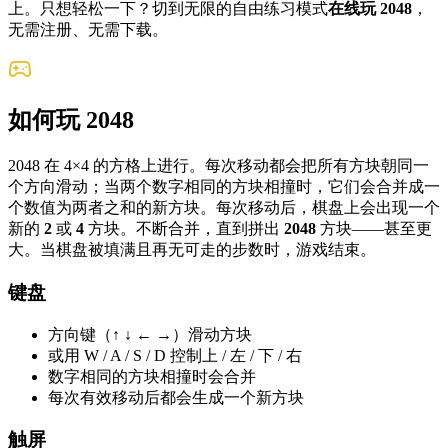
上。只想轻松一下？切到无限的自由练习模式
在线玩 2048
，
无需注册、无需下载。
如何玩 2048
2048 在 4×4 的方格上进行。每次移动都会把所有方块朝同一
个方向滑动；当两个数字相同的方块相撞时，它们会合并成一
个数值为两者之和的新方块。每次移动后，棋盘上会出现一个
新的
2
或
4
方块。不断合并，直到拼出
2048
方块——甚至更
大。当棋盘被填满且再无可走的步数时，游戏结束。
键盘
方向键（↑ ↓ ← →）滑动方块
或用 W / A / S / D 控制上 / 左 / 下 / 右
数字相同的方块相撞时会合并
每次有效移动后都会生成一个新方块
触屏