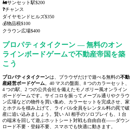
🚂
サンセット駅
$
200
❓
チャンス
ダイヤモンドヒルズ
$
350
💰
物品税
$
100
クラウン広場
$
400
プロパティタイクーン — 無料のオン
ラインボードゲームで不動産帝国を築
こう
プロパティタイクーン
は、ブラウザだけで遊べる無料の
不動
産経営ボードゲーム
。40 マスの盤面、8 つのカラーセット、
4 つの駅、2 つの公共会社を備えたモノポリー風オンライン
ボードゲームです。サイコロを振ってメープル通りやクラウ
ン広場などの物件を買い集め、カラーセットを完成させ、家
とホテルを積み上げて、ライバル全員をレンタル料の罠で破
産に追い込みましょう。賢い AI 相手のソロプレイも、1 台
の端末を回して遊ぶホットシート対戦も自由自在——ダウン
ロード不要・登録不要、スマホでも快適に動きます。