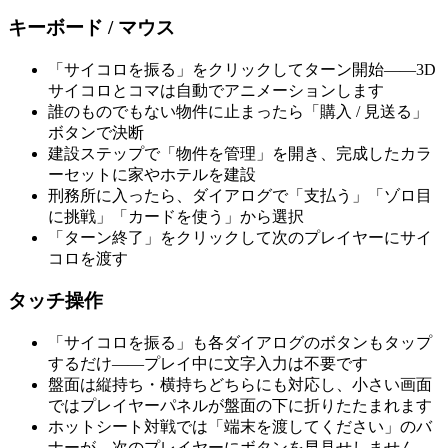
キーボード / マウス
「サイコロを振る」をクリックしてターン開始——3D
サイコロとコマは自動でアニメーションします
誰のものでもない物件に止まったら「購入 / 見送る」
ボタンで決断
建設ステップで「物件を管理」を開き、完成したカラ
ーセットに家やホテルを建設
刑務所に入ったら、ダイアログで「支払う」「ゾロ目
に挑戦」「カードを使う」から選択
「ターン終了」をクリックして次のプレイヤーにサイ
コロを渡す
タッチ操作
「サイコロを振る」も各ダイアログのボタンもタップ
するだけ——プレイ中に文字入力は不要です
盤面は縦持ち・横持ちどちらにも対応し、小さい画面
ではプレイヤーパネルが盤面の下に折りたたまれます
ホットシート対戦では「端末を渡してください」のバ
ナーが、次のプレイヤーにボタンを早見せしません