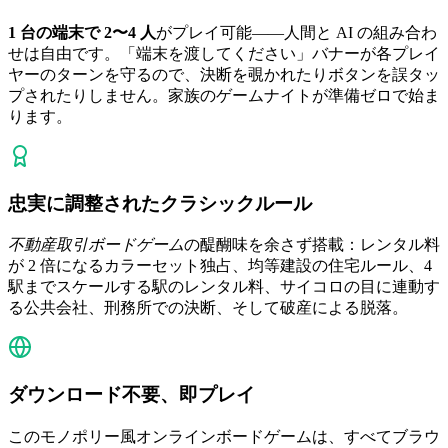
1 台の端末で 2〜4 人
がプレイ可能——人間と AI の組み合わ
せは自由です。「端末を渡してください」バナーが各プレイ
ヤーのターンを守るので、決断を覗かれたりボタンを誤タッ
プされたりしません。家族のゲームナイトが準備ゼロで始ま
ります。
忠実に調整されたクラシックルール
不動産取引ボードゲーム
の醍醐味を余さず搭載：レンタル料
が 2 倍になるカラーセット独占、均等建設の住宅ルール、4
駅までスケールする駅のレンタル料、サイコロの目に連動す
る公共会社、刑務所での決断、そして破産による脱落。
ダウンロード不要、即プレイ
このモノポリー風オンラインボードゲームは、すべてブラウ