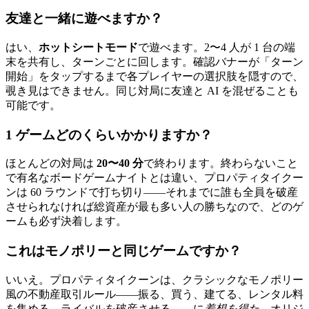
友達と一緒に遊べますか？
はい、
ホットシートモード
で遊べます。2〜4 人が 1 台の端
末を共有し、ターンごとに回します。確認バナーが「ターン
開始」をタップするまで各プレイヤーの選択肢を隠すので、
覗き見はできません。同じ対局に友達と AI を混ぜることも
可能です。
1 ゲームどのくらいかかりますか？
ほとんどの対局は
20〜40 分
で終わります。終わらないこと
で有名なボードゲームナイトとは違い、プロパティタイクー
ンは 60 ラウンドで打ち切り——それまでに誰も全員を破産
させられなければ総資産が最も多い人の勝ちなので、どのゲ
ームも必ず決着します。
これはモノポリーと同じゲームですか？
いいえ。プロパティタイクーンは、クラシックなモノポリー
風の不動産取引ルール——振る、買う、建てる、レンタル料
を集める、ライバルを破産させる——に
着想を得た
、オリジ