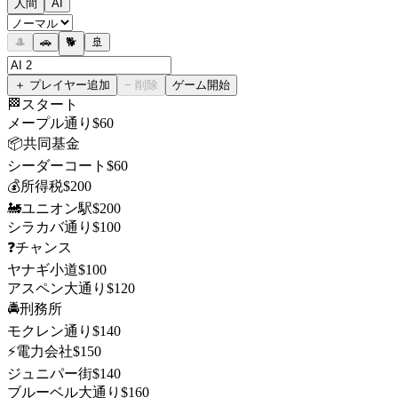
人間
AI
🎩
🚗
🐕
🚢
＋ プレイヤー追加
− 削除
ゲーム開始
🏁
スタート
メープル通り
$
60
📦
共同基金
シーダーコート
$
60
💰
所得税
$
200
🚂
ユニオン駅
$
200
シラカバ通り
$
100
❓
チャンス
ヤナギ小道
$
100
アスペン大通り
$
120
🚔
刑務所
モクレン通り
$
140
⚡
電力会社
$
150
ジュニパー街
$
140
ブルーベル大通り
$
160