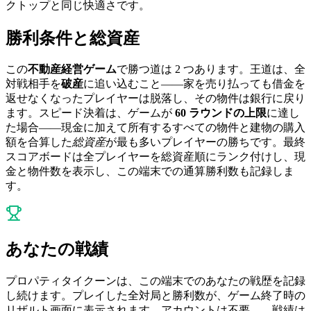
クトップと同じ快適さです。
勝利条件と総資産
この
不動産経営ゲーム
で勝つ道は 2 つあります。王道は、全
対戦相手を
破産
に追い込むこと——家を売り払っても借金を
返せなくなったプレイヤーは脱落し、その物件は銀行に戻り
ます。スピード決着は、ゲームが
60 ラウンドの上限
に達し
た場合——現金に加えて所有するすべての物件と建物の購入
額を合算した
総資産
が最も多いプレイヤーの勝ちです。最終
スコアボードは全プレイヤーを総資産順にランク付けし、現
金と物件数を表示し、この端末での通算勝利数も記録しま
す。
あなたの戦績
プロパティタイクーンは、この端末でのあなたの戦歴を記録
し続けます。プレイした全対局と勝利数が、ゲーム終了時の
リザルト画面に表示されます。アカウントは不要——戦績は