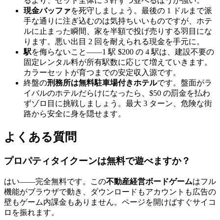
るより、セット全体に 3 軒ずつ並べるほうが強い。
現金バッファ
を死守しましょう。最後の 1 ドルまで派
手な通りに注ぎ込むのは気持ちいいものですが、ホテ
ルに止まった瞬間、家を半額で投げ売りする羽目にな
ります。悪い出目 2 回を耐えられる現金を手元に。
駅
を侮らないこと——1 駅 $200 の 4 駅は、建設不要の
固定レンタル料が所有駅数に応じて増えていきます。
カラーセットが育つまでの安定収入源です。
終盤の
刑務所は無料駐車場付きホテル
です。盤面がラ
イバルのホテルだらけになったら、$50 の罰金を払わ
ずゾロ目に挑戦しましょう。最大 3 ターン、危険な街
路から安全に身を隠せます。
よくある質問
プロパティタイクーンは無料で遊べますか？
はい——完全無料です。この
不動産経営ボードゲーム
はフル
機能がブラウザで動き、ダウンロードもアカウントも広告の
壁もゲーム内課金もありません。ページを開けばすぐサイコ
ロを振れます。