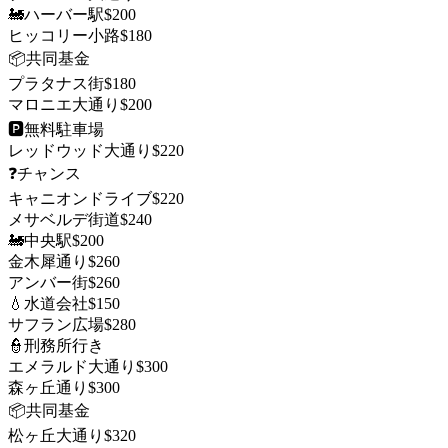
🚂
ハーバー駅
$
200
ヒッコリー小路
$
180
📦
共同基金
プラタナス街
$
180
マロニエ大通り
$
200
🅿️
無料駐車場
レッドウッド大通り
$
220
❓
チャンス
キャニオンドライブ
$
220
メサベルデ街道
$
240
🚂
中央駅
$
200
金木犀通り
$
260
アンバー街
$
260
💧
水道会社
$
150
サフラン広場
$
280
👮
刑務所行き
エメラルド大通り
$
300
森ヶ丘通り
$
300
📦
共同基金
松ヶ丘大通り
$
320