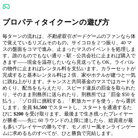
プロパティタイクーンの遊び方
毎ターンの流れは、
不動産取引ボードゲーム
のファンなら体
で覚えているリズムそのもの。サイコロを 2 つ振り、40 マ
スの盤面をコマで進み、止まったマスのイベントを処理しま
す。誰のものでもない通り・駅・公共会社に止まれば購入で
きます——現金を温存したいなら見送っても OK。ライバル
の物件に止まればレンタル料を支払います。カラーセットが
完成すると基本レンタル料は 2 倍、家やホテルが建つと一気
に跳ね上がります。チャンスと共同基金のマスではカードを
めくり、配当をもらえたり、スピード違反の罰金を取られた
り、そのまま刑務所に送られたり。刑務所では「罰金 $50 を
払う」「ゾロ目に挑戦する」「釈放カードを使う」から選択
します。全員
$1,500
でスタートし、スタートを通過するた
びに
$200
を受け取ります。最後まで生き残ったプレイヤー
が勝者——先に 60 ラウンドの上限に達したら、総資産が最
も多いプレイヤーの勝ちです。モノポリー風オンラインゲー
ムに求めるものすべてが、ひと勝負で完結します。