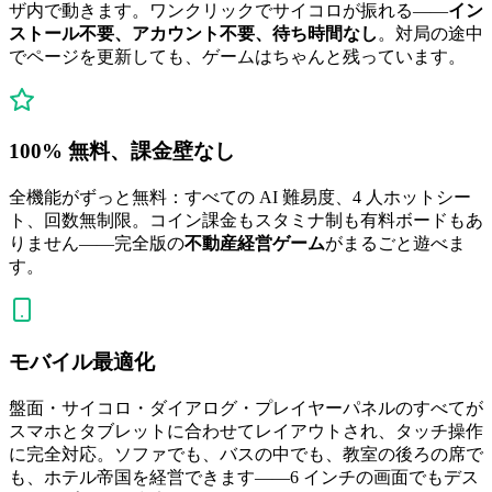
ザ内で動きます。ワンクリックでサイコロが振れる——
イン
ストール不要、アカウント不要、待ち時間なし
。対局の途中
でページを更新しても、ゲームはちゃんと残っています。
100% 無料、課金壁なし
全機能がずっと無料：すべての AI 難易度、4 人ホットシー
ト、回数無制限。コイン課金もスタミナ制も有料ボードもあ
りません——完全版の
不動産経営ゲーム
がまるごと遊べま
す。
モバイル最適化
盤面・サイコロ・ダイアログ・プレイヤーパネルのすべてが
スマホとタブレットに合わせてレイアウトされ、タッチ操作
に完全対応。ソファでも、バスの中でも、教室の後ろの席で
も、ホテル帝国を経営できます——6 インチの画面でもデス