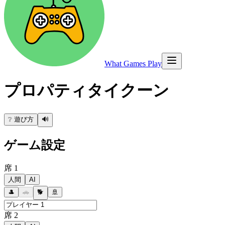
What Games Play
プロパティタイクーン
❔
遊び方
🔊
ゲーム設定
席
1
人間
AI
🎩
🚗
🐕
🚢
席
2