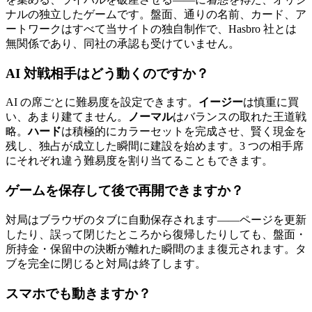
ナルの独立したゲームです。盤面、通りの名前、カード、ア
ートワークはすべて当サイトの独自制作で、Hasbro 社とは
無関係であり、同社の承認も受けていません。
AI 対戦相手はどう動くのですか？
AI の席ごとに難易度を設定できます。
イージー
は慎重に買
い、あまり建てません。
ノーマル
はバランスの取れた王道戦
略。
ハード
は積極的にカラーセットを完成させ、賢く現金を
残し、独占が成立した瞬間に建設を始めます。3 つの相手席
にそれぞれ違う難易度を割り当てることもできます。
ゲームを保存して後で再開できますか？
対局はブラウザのタブに自動保存されます——ページを更新
したり、誤って閉じたところから復帰したりしても、盤面・
所持金・保留中の決断が離れた瞬間のまま復元されます。タ
ブを完全に閉じると対局は終了します。
スマホでも動きますか？