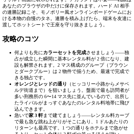
あなたのブラウザの中だけに保存されます。ハード AI 相手
の連勝記録こそ、モノポリー風オンラインボードゲームにお
ける本物の自慢のタネ。連勝を積み上げたら、端末を友達に
渡してホットシートで王座を守り抜きましょう。
攻略のコツ
何よりも先に
カラーセットを完成
させましょう——独
占が成立した瞬間に基本レンタル料が 2 倍になり、建
設も解禁されます。2 マス構成のグループ（ブラウン
とダークブルー）は 2 物件で揃うため、最速で完成で
きる独占です。
オレンジとレッドの通り
（ヒッコリー小路からメサベ
ルデ街道まで）を狙いましょう。盤面で最も訪問者が
多い刑務所の 6〜14 マス先に並んでいるので、出所し
たライバルがまっすぐあなたのレンタル料地帯に飛び
込んできます。
急いで
家 3 軒
まで建てましょう——レンタル料カーブ
で最も急な跳ね上がりがそこにあり、1 ドルあたりの
リターンも最高です。1 つの通りをホテルまで急がせ